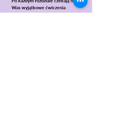
Po każdym rozdziale czekają na
Was wyjątkowe ćwiczenia
uważności inspirowane historią.
‍Dzięki nim nauczycie się lepiej
obserwować, słuchać i doceniać
piękno otaczającego świata.
KONTAKT
© 2020