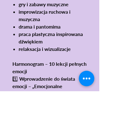
gry i zabawy muzyczne
improwizacja ruchowa i
muzyczna
drama i pantomima
praca plastyczna inspirowana
dźwiękiem
relaksacja i wizualizacje
Harmonogram – 10 lekcji pełnych
emocji
1️⃣ Wprowadzenie do świata
emocji – „Emocjonalne
kalambury”
2️⃣ Muzyka jako język emocji
3️⃣ Radość w muzyce
4️⃣ Smutek – refleksja i
wyciszenie
5️⃣ Złość – ekspresja i kontrola
emocji