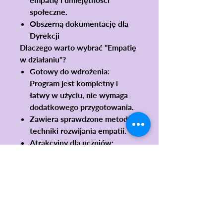
społeczne.
Obszerną
dokumentację
dla
Dyrekcji
Dlaczego warto wybrać "Empatię
w działaniu"?
Gotowy do wdrożenia:
Program jest kompletny i
łatwy w użyciu, nie wymaga
dodatkowego przygotowania.
Zawiera
sprawdzone metody i
techniki
rozwijania empatii.
Atrakcyjny dla uczniów:
Angażujące ćwiczenia i gry
ułatwiają przyswajanie wiedzy
i umiejętności.
Dodatkowo:
Po zrealizowaniu
programu "Empatia w działaniu"