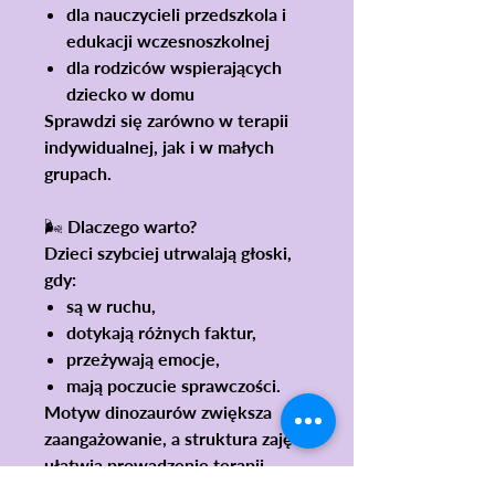
dla nauczycieli przedszkola i
edukacji wczesnoszkolnej
dla rodziców wspierających
dziecko w domu
Sprawdzi się zarówno w terapii
indywidualnej, jak i w małych
grupach.
🌬️ Dlaczego warto?
Dzieci szybciej utrwalają głoski,
gdy:
są w ruchu,
dotykają różnych faktur,
przeżywają emocje,
mają poczucie sprawczości.
Motyw dinozaurów zwiększa
zaangażowanie, a struktura zajęć
ułatwia prowadzenie terapii
nawet wtedy, gdy brakuje czasu