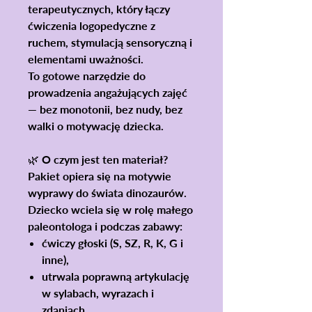
terapeutycznych, który łączy
ćwiczenia logopedyczne z
ruchem, stymulacją sensoryczną i
elementami uważności.
To gotowe narzędzie do
prowadzenia angażujących zajęć
— bez monotonii, bez nudy, bez
walki o motywację dziecka.
🌿 O czym jest ten materiał?
Pakiet opiera się na motywie
wyprawy do świata dinozaurów.
Dziecko wciela się w rolę małego
paleontologa i podczas zabawy:
ćwiczy głoski (S, SZ, R, K, G i
inne),
utrwala poprawną artykulację
w sylabach, wyrazach i
zdaniach,