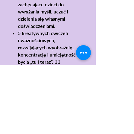
zachęcające dzieci do
wyrażania myśli, uczuć i
dzielenia się własnymi
doświadczeniami.
5 kreatywnych ćwiczeń
uważnościowych
,
rozwijających wyobraźnię,
koncentrację i umiejętność
bycia „tu i teraz”. 🧘‍♀️
Dlaczego warto?
wspiera rozwój emocjonalny i
społeczny dzieci,
sprzyja wyciszeniu i
budowaniu uważności,
gotowy do użycia – bez
dodatkowych przygotowań,
idealny na zajęcia
przedszkolne, szkolne,