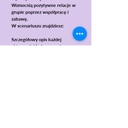
Wzmocnią pozytywne relacje w
grupie poprzez współpracę i
zabawę.
W scenariuszu znajdziesz:
Szczegółowy opis każdej
aktywności (zabawa ruchowa,
praca plastyczna, opowiadanie
interaktywne).
Pomysły na kreatywne
wykorzystanie mapy „Krainy
Czarodziejskich Słów”.
🎁 Spraw, by Twoja lekcja była
wyjątkowym wydarzeniem!