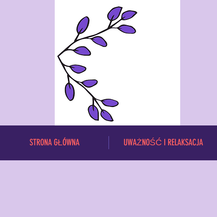
STRONA GŁÓWNA
UWAŻNOŚĆ I RELAKSACJA