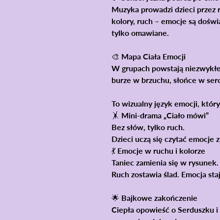
Muzyka prowadzi dzieci przez r
kolory, ruch –
emocje są doświ
tylko omawiane.
🎨 Mapa Ciała Emocji
W grupach powstają niezwykłe
burze w brzuchu, słońce w serc
To
wizualny język emocji
, któr
🤸 Mini-drama „Ciało mówi”
Bez słów, tylko ruch.
Dzieci uczą się
czytać emocje z
💃 Emocje w ruchu i kolorze
Taniec zamienia się w rysunek.
Ruch zostawia ślad. Emocja sta
🌟 Bajkowe zakończenie
Ciepła opowieść o
Serduszku i