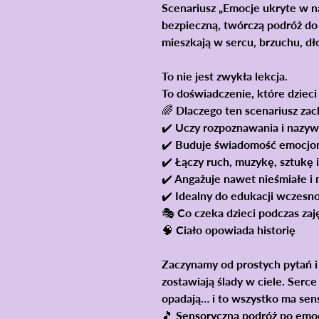
Scenariusz
„Emocje ukryte w na
bezpieczną, twórczą podróż do 
mieszkają w sercu, brzuchu, dł
To nie jest zwykła lekcja.
To
doświadczenie
, które dziec
🌈 Dlaczego ten scenariusz zach
✔️ Uczy
rozpoznawania i nazyw
✔️ Buduje
świadomość emocjo
✔️ Łączy
ruch, muzykę, sztukę 
✔️ Angażuje nawet nieśmiałe i 
✔️ Idealny do edukacji wczesno
🎭 Co czeka dzieci podczas zaj
🧠 Ciało opowiada historię
Zaczynamy od prostych pytań i
zostawiają ślady w ciele
. Serce
opadają… i to wszystko ma sen
🎵 Sensoryczna podróż po emo