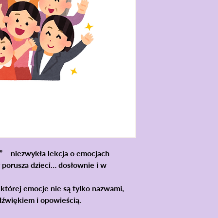
” – niezwykła lekcja o emocjach
 porusza dzieci… dosłownie i w
 której
emocje nie są tylko nazwami
,
 dźwiękiem i opowieścią
.