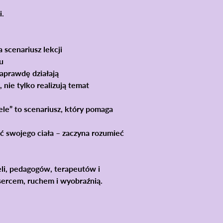
i.
ia
scenariusz lekcji
u
aprawdę działają
, nie tylko realizują temat
ele”
to scenariusz, który pomaga
ć swojego ciała – zaczyna rozumieć
eli, pedagogów, terapeutów i
sercem, ruchem i wyobraźnią
.