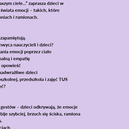
szym ciele...”
zaprasza dzieci w
świata emocji – takich, które
oniach i ramionach.
i zapamiętują.
wyca nauczycieli i dzieci?
ania emocji
poprzez ciało
nalną
i empatię
i opowieść
nadwrażliwe dzieci
szkolnej, przedszkola i zajęć TUS
ęć?
 gestów – dzieci odkrywają, że
emocje
 bije szybciej, brzuch się ściska, ramiona
s.
cjach