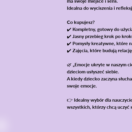
ma swoje miejsce i sens.
Idealna do wyciszenia i refleksj
Co kupujesz?
✔️ Kompletny, gotowy do użyc
✔️ Jasny przebieg krok po krok
✔️ Pomysły kreatywne, które n
✔️ Zajęcia, które
budują relację
🌿
„Emocje ukryte w naszym ci
dzieciom usłyszeć siebie.
A kiedy dziecko zaczyna słucha
swoje emocje.
👉 Idealny wybór dla nauczyci
wszystkich, którzy chcą uczyć