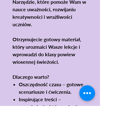
Narzędzie, które pomoże Wam w
nauce uważności, rozwijaniu
kreatywności i wrażliwości
uczniów.
Otrzymujecie gotowy materiał,
który urozmaici Wasze lekcje i
wprowadzi do klasy powiew
wiosennej świeżości.
Dlaczego warto?
Oszczędność czasu – gotowe
scenariusze i ćwiczenia.
Inspirujące treści –
opowiadania, które pobudzą
wyobraźnię uczniów.
Praktyczne narzędzie – do
wykorzystania na różnych
przedmiotach.