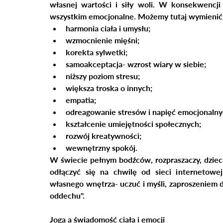
własnej wartości i siły woli. W konsekwencji j
wszystkim emocjonalne. Możemy tutaj wymienić,
harmonia ciała i umysłu;
wzmocnienie mięśni;
korekta sylwetki;
samoakceptacja- wzrost wiary w siebie;
niższy poziom stresu;
większa troska o innych; 
empatia;
odreagowanie stresów i napięć emocjonalny
kształcenie umiejętności społecznych;
rozwój kreatywności;
wewnętrzny spokój.
W świecie pełnym bodźców, rozpraszaczy, dziec
odłączyć się na chwilę od sieci internetowej,
własnego wnętrza- uczuć i myśli, zaproszeniem do
oddechu".
Joga a świadomość ciała i emocji