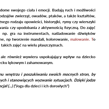
iadome swojego ciała i emocji. Badają ruch i możliwości 
dzajów zwierząt, owadów, ptaków, a także kształtów, 
nego rodzaju opowieści, historyjki, rymy czy wierszyki 
wania czy upodobania z aktywnością fizyczną. Do zajęć 
 np. gra na instrumentach, naśladowanie dźwięków 
ne, np tworzenie mandali, kolorowanie, 
malowanie. T
o
 takich zajęć na wielu płaszczyznach.
ale również wywiera uspokajający wpływ na dziecko 
iecku lękowym i zahamowanym. 
emu wnętrzu i poszukiwaniu swoich mocnych stron, by 
ch i stanowiących wyzwanie sytuacjach. Dzięki jodze 
ł (...) (
"Joga dla dzieci i ich dorosłych")