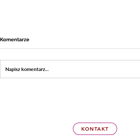
Komentarze
Napisz komentarz...
Aby się czegoś nauczyć,
musimy najpierw to
spostrzec, a później
poświęcić temu uwagę.
KONTAKT