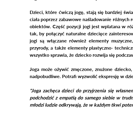
Dzieci, które ćwiczą jogę, stają się bardziej św
ciała poprzez zabawowe naśladowanie różnych ro
obiektów. Część pozycji jogi jest wplatana w róż
tak, by połączyć naturalne dziecięce zaintereso
jogi są włączane również elementy muzyczne,
przyrody, a także elementy plastyczno- technicz
wszystko sprawia, że dziecko rozwija się podczas
Joga może ożywić zmęczone, znużone dziecko, 
nadpobudliwe. Potrafi wyzwolić ekspresję w dz
"Joga zachęca dzieci do przyjrzenia się własn
podchodzić z empatią do samego siebie w trudny
młodzi ludzie odkrywają, że w każdym tkwi potencja