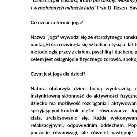
"Dzieci są jak nasiona, które posialiśmy. Musimy 
i wypełnionych miłością ludzi" 
Fran D. Rosen- Sa
Co oznacza termin joga?
Nazwa "joga" wywodzi się ze starożytnego sanskr
nauką, która rozwinęła się w Indiach tysiące lat t
metodologią pracy z ciałem, psychiką i duchem,
celem jest osiągnięcie fizycznego zdrowia, spok
Czym jest joga dla dzieci?
Natura obdarzyła dzieci bujną wyobraźnią, d
instynktowną skłonność do aktywności fizycznej
dziecko ma możliwość rozciągania i aktywowania
sprzyjającymi kontroli mięśni i równowadze. Jo
ciała, zrelaksowanie się. Każda wykonywa
relaksacyjnymi, odpowiednim oddechem. Popr
poczucie równowagi, ale również następuje 