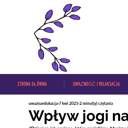
STRONA GŁÓWNA
UWAŻNOŚĆ I RELAKSACJA
uwaznaedukacja
7 kwi 2021
2 minut(y) czytania
Wpływ jogi na