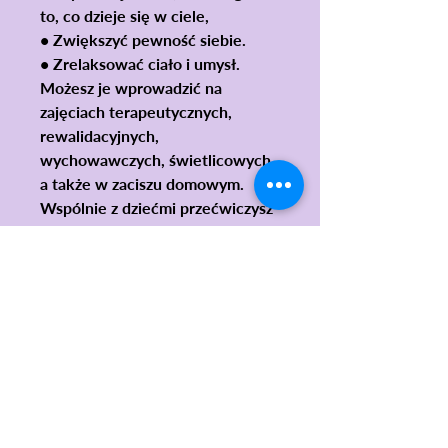
to, co dzieje się w ciele,
• Zwiększyć pewność siebie.
• Zrelaksować ciało i umysł.
Możesz je wprowadzić na
zajęciach terapeutycznych,
rewalidacyjnych,
wychowawczych, świetlicowych,
a także w zaciszu domowym.
Wspólnie z dziećmi przećwiczysz
sposoby na to, by czuły się
dobrze ze sobą tu i teraz.
Staniecie się bardziej uważni na
to, co dzieje się wokół Was.
Znajdziecie tu również miejsca na
wpisy i rysunki bezpośrednio
związane z Waszymi myślami i
uczuciami.