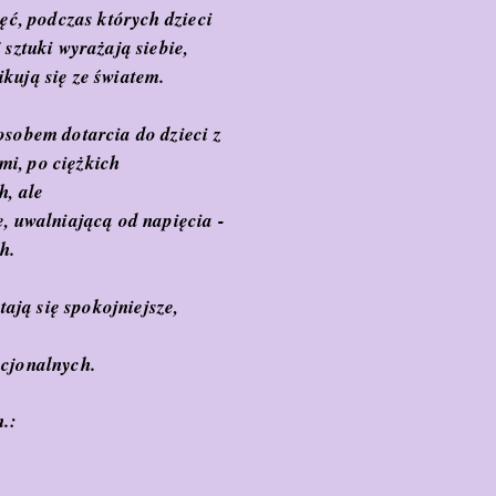
jęć, podczas których dzieci
 sztuki wyrażają siebie,
kują się ze światem.
osobem dotarcia do dzieci z
i, po ciężkich
ch
, ale
, uwalniającą od napięcia -
h.
stają się spokojniejsze,
ocjonalnych.
n.: