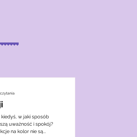
 czytania
i
ę kiedyś, w jaki sposób
szą uważność i spokój?
je na kolor nie są...