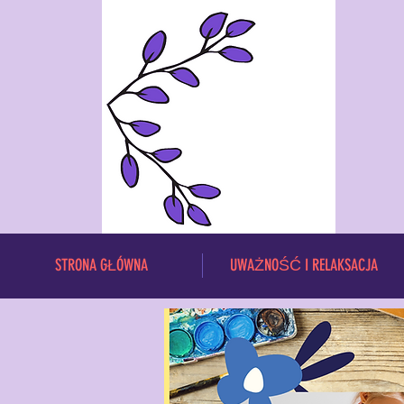
STRONA GŁÓWNA
UWAŻNOŚĆ I RELAKSACJA