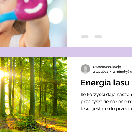
uwaznaedukacja
2 lut 2021
2 minut(y) 
Energia lasu
Ile korzyści daje nasze
przebywanie na łonie n
lesie, jest nie do przece