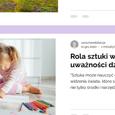
uwaznaedukacja
11 gru 2020
1 minut(y
Rola sztuki 
uważności d
"Sztuka może nauczyć 
widzenia świata, które 
nie tylko środki i narzędz