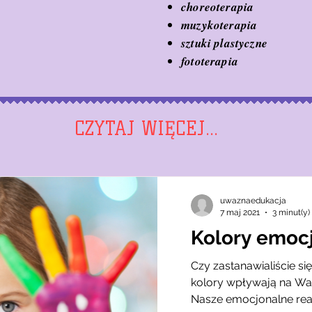
choreoterapia
muzykoterapia
sztuki plastyczne
fototerapia
CZYTAJ WIĘCEJ...
uwaznaedukacja
7 maj 2021
3 minut(y)
Kolory emocj
Czy zastanawialiście si
kolory wpływają na Wa
Nasze emocjonalne reakc