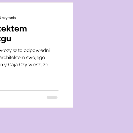
) czytania
itektem
zgu
i włoży w to odpowiedni
 architektem swojego
 y Caja Czy wiesz, że