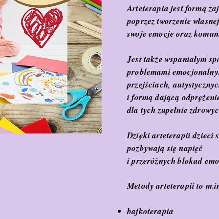
Arteterapia jest formą za
poprzez tworzenie własnej
swoje emocje oraz komuni
Jest także wspaniałym sp
problemami emocjonalnym
przejściach,
autystyczny
i formą dającą odprężenie
dla tych zupełnie zdrowyc
Dzięki arteterapii dzieci 
pozbywają się napięć
i przeróżnych blokad em
Metody arteterapii to m.i
bajkoterapia