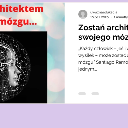
uwaznaedukacja
10 paź 2020
1 minut(y
Zostań arch
swojego mó
„Każdy człowiek – jeśl
wysiłek – może zostać
mózgu” Santiago Ramón
jednym...